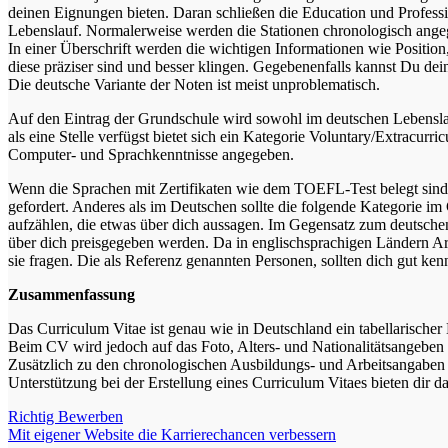
deinen Eignungen bieten. Daran schließen die Education und Profess
Lebenslauf. Normalerweise werden die Stationen chronologisch ange
In einer Überschrift werden die wichtigen Informationen wie Position
diese präziser sind und besser klingen. Gegebenenfalls kannst Du dei
Die deutsche Variante der Noten ist meist unproblematisch.
Auf den Eintrag der Grundschule wird sowohl im deutschen Lebensl
als eine Stelle verfügst bietet sich ein Kategorie Voluntary/Extracurr
Computer- und Sprachkenntnisse angegeben.
Wenn die Sprachen mit Zertifikaten wie dem TOEFL-Test belegt sind, 
gefordert. Anderes als im Deutschen sollte die folgende Kategorie im 
aufzählen, die etwas über dich aussagen. Im Gegensatz zum deutsche
über dich preisgegeben werden. Da in englischsprachigen Ländern Arb
sie fragen. Die als Referenz genannten Personen, sollten dich gut ken
Zusammenfassung
Das Curriculum Vitae ist genau wie in Deutschland ein tabellarischer
Beim CV wird jedoch auf das Foto, Alters- und Nationalitätsangeben 
Zusätzlich zu den chronologischen Ausbildungs- und Arbeitsangaben w
Unterstützung bei der Erstellung eines Curriculum Vitaes bieten dir 
Beitragsnavigation
Richtig Bewerben
Mit eigener Website die Karrierechancen verbessern