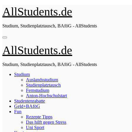
Zum
AllStudents.de
Inhalt
springen
Studium, Studienplatztausch, BAföG - AllStudents
AllStudents.de
Studium, Studienplatztausch, BAföG - AllStudents
Studium
Auslandsstudium
Studienplatztausch
Fernstudium
Anton-Hochschulstart
Studentenrabatte
Geld+BAföG
Fun
Rezepte Tipps
Das hilft gegen Stress
Uni Sport