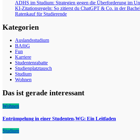
ADHS im Studium: Strategien gegen die Überforderung im Uni
KI-Zitationsregeln: So zitierst du ChatGPT & Co. in der Bachel
Ratenkauf für Studierende
Kategorien
Auslandsstudium
BAföG
Fun
Karriere
Studentenrabatte
Studienplatztausch
Studium
Wohnen
Das ist gerade interessant
Wohnen
Entrümpelung in einer Studenten-WG: Ein Leitfaden
Studium