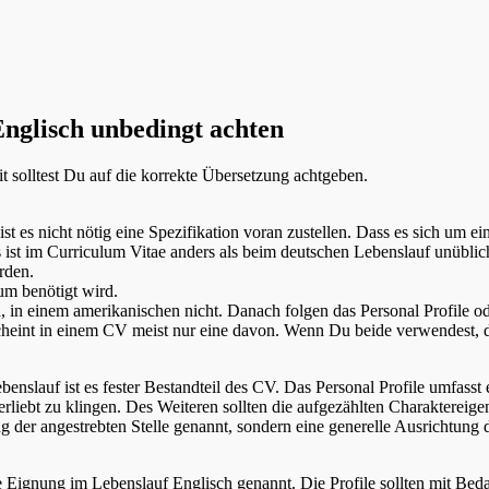
Englisch unbedingt achten
 solltest Du auf die korrekte Übersetzung achtgeben.
 es nicht nötig eine Spezifikation voran zustellen. Dass es sich um e
ist im Curriculum Vitae anders als beim deutschen Lebenslauf unüblic
rden.
um benötigt wird.
 in einem amerikanischen nicht. Danach folgen das Personal Profile od
heint in einem CV meist nur eine davon. Wenn Du beide verwendest, da
benslauf ist es fester Bestandteil des CV. Das Personal Profile umfasst 
erliebt zu klingen. Des Weiteren sollten die aufgezählten Charaktereig
 der angestrebten Stelle genannt, sondern eine generelle Ausrichtung d
 Eignung im Lebenslauf Englisch genannt. Die Profile sollten mit Bed