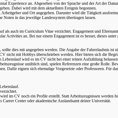
ional Experience an. Abgesehen von der Sprache und der Art der Datums
geben. Dabei wird mit dem aktuellsten Ereignis begonnen.
, Arbeitgeber und Ort angegeben. Darunter wird die Tätigkeit ausformu
ne Noten in das jeweilige Landessystem übertragen lassen.
auf als auch im Curriculum Vitae verzichtet. Engagement und Ehrena
icular Activities an. Bei nur einem Engagement ist es besser, dieses unt
sollte dies mit angegeben werden. Die Angabe der Fahrerlaubnis ist ni
CV nicht mit Hobbys überschrieben werden. Hier bieten sich die Begriffe
n Lebenslauf wird es im CV nicht bei einer reinen Aufzählung belass
eitszeugnisse unüblich sind, spielen Referenzen eine große Rolle. Be
nen. Dafür eignen sich ehemalige Vorgesetzte oder Professoren. Für das 
 Lebenslauf.
verzichtet.
ird im CV noch ein Profile erstellt. Statt Arbeitszeugnissen werden h
das Career Center oder akademische Auslandsamt deiner Universität.