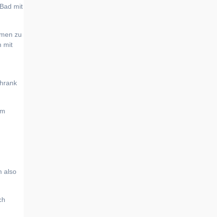
 Bad mit
imen zu
 mit
chrank
im
n also
ch