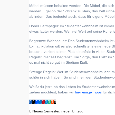
Möbel müssen behalten werden: Die Möbel, die sich
werden. Egal ob der Schrank zu klein, das Bett unbe
abfinden. Das bedeutet auch, dass für eigene Möbel ei
Hoher Lärmpegel: Im Studentenwohnheim ist immer w
etwas lauter werden. Wer viel Wert auf seine Ruhe legt
Begrenzte Wohndauer: Das Studentenwohnheim ist au
Exmatrikulation gilt es also schnellstens eine neue B
braucht, verliert seinen Platz ebenfalls in vielen S
Regelstudienzeit begrenzt. Die Sorge, den Platz im S
es mal nicht so gut im Studium läuft.
Strenge Regeln: Wer im Studentenwohnheim lebt, mu
schön in sich haben. So sind in einigen Studenten
Weißt du jetzt, ob das Leben im Studentenwohnheim 
ziehen möchtest, haben wir
hier einige Tipps
für dic
Beitragsnavigation
Neues Semester, neuer Umzug