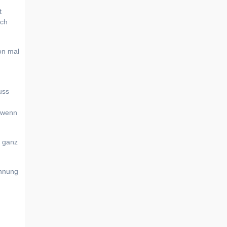
t
ich
on mal
uss
, wenn
s ganz
ohnung