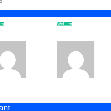
en
Wohnen
es Semester, neuer
Tipps für deine
zug
Dachgeschosswohn
Baroni
Sep.
Baroni
No
023
22, 2022
ant