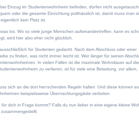
 bei Einzug im Studentenwohnheim befinden, dürfen nicht ausgetausch
quem oder die gesamte Einrichtung potthässlich ist, damit muss man s
gentlich kein Platz ist.
as los. Wo so viele junge Menschen aufeinandertreffen, kann es sch
, wird hier also eher nicht glücklich.
sschließlich für Studenten gedacht. Nach dem Abschluss oder einer
leibe zu finden, was nicht immer leicht ist. Wer länger für seinen Abschl
tudentenwohnheimen. In vielen Fällen ist die maximale Wohndauer auf die
tudentenwohnheim zu verlieren, ist für viele eine Belastung, vor allem
ss sich an die dort herrschenden Regeln halten. Und diese können e
wohnheimen beispielsweise Übernachtungsgäste verboten.
für dich in Frage kommt? Falls du nun lieber in eine eigene kleine W
h zusammengestellt.