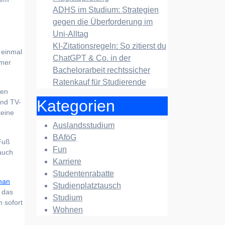
ADHS im Studium: Strategien
gegen die Überforderung im
Uni-Alltag
KI-Zitationsregeln: So zitierst du
 einmal
ChatGPT & Co. in der
mmer
Bachelorarbeit rechtssicher
Ratenkauf für Studierende
ten
Kategorien
und TV-
keine
Auslandsstudium
BAföG
Fuß
Fun
auch
Karriere
Studentenrabatte
man
Studienplatztausch
 das
Studium
 sofort
Wohnen