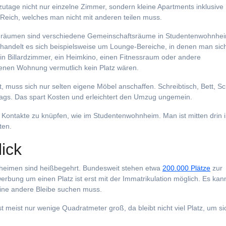
utage nicht nur einzelne Zimmer, sondern kleine Apartments inklusive
 Reich, welches man nicht mit anderen teilen muss.
nräumen sind verschiedene Gemeinschaftsräume in Studentenwohnhe
 handelt es sich beispielsweise um Lounge-Bereiche, in denen man sich
n Billardzimmer, ein Heimkino, einen Fitnessraum oder andere
genen Wohnung vermutlich kein Platz wären.
, muss sich nur selten eigene Möbel anschaffen. Schreibtisch, Bett, S
trags. Das spart Kosten und erleichtert den Umzug ungemein.
t, Kontakte zu knüpfen, wie im Studentenwohnheim. Man ist mitten drin 
ten.
ick
nheimen sind heißbegehrt. Bundesweit stehen etwa
200.000 Plätze
zur
werbung um einen Platz ist erst mit der Immatrikulation möglich. Es kan
eine andere Bleibe suchen muss.
meist nur wenige Quadratmeter groß, da bleibt nicht viel Platz, um si