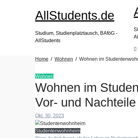
Zum
Inhalt
AllStudents.de
springen
S
Studium, Studienplatztausch, BAföG -
A
AllStudents
Home
Wohnen
Wohnen im Studentenwohnh
Wohnen
Wohnen im Studen
Vor- und Nachteile
Okt. 30, 2023
Studentenwohnheim
Wenn du dich fragst, ob das Leben im Studentenwohnheim für dich in Frage kommt, dann bist du hier genau richtig. In diesem