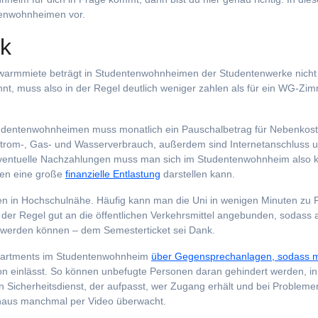
ntenwohnheimen vor.
ck
towarmmiete beträgt in Studentenwohnheimen der Studentenwerke nicht
, muss also in der Regel deutlich weniger zahlen als für ein WG-Zi
tudentenwohnheimen muss monatlich ein Pauschalbetrag für Nebenkos
r Strom-, Gas- und Wasserverbrauch, außerdem sind Internetanschluss 
eventuelle Nachzahlungen muss man sich im Studentenwohnheim also 
ten eine große
finanzielle Entlastung
darstellen kann.
n in Hochschulnähe. Häufig kann man die Uni in wenigen Minuten zu 
 der Regel gut an die öffentlichen Verkehrsmittel angebunden, sodass 
 werden können – dem Semesterticket sei Dank.
 Apartments im Studentenwohnheim
über Gegensprechanlagen, sodass 
on einlässt. So können unbefugte Personen daran gehindert werden, in
Sicherheitsdienst, der aufpasst, wer Zugang erhält und bei Problemen
hinaus manchmal per Video überwacht.