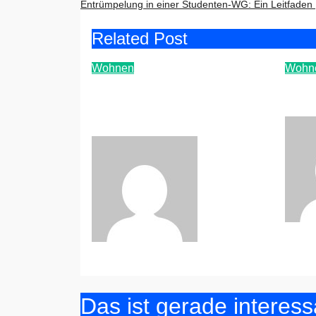
Entrümpelung in einer Studenten-WG: Ein Leitfaden
Related Post
Wohnen
Wohn
Entrümpelung in einer
Neu
Studenten-WG: Ein
Um
Leitfaden
Baroni
Juli 8,
24, 2
2026
Das ist gerade interess