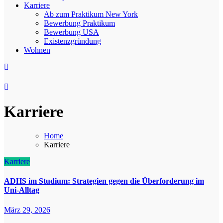
Karriere
Ab zum Praktikum New York
Bewerbung Praktikum
Bewerbung USA
Existenzgründung
Wohnen
Karriere
Home
Karriere
Karriere
ADHS im Studium: Strategien gegen die Überforderung im
Uni-Alltag
März 29, 2026