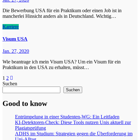
Die Bewerbung USA für ein Praktikum oder einen Job ist in
mancherlei Hinsicht anders als in Deutschland. Wichtig…
Karriere
Visum USA
Jan. 27, 2020
Wie beantrage ich mein Visum USA? Um ein Visum für ein
Praktikum in den USA zu erhalten, müsst…
Seitennummerierung
1
2
Suchen
der
Suchen
Beiträge
Good to know
Entrümpelung in einer Studenten-WG: Ein Leitfaden
KI-Detektoren-Check: Diese Tools nutzen Unis aktuell zur
Plagiatsprüfung
ADHS im Studium: Strategien gegen die Überforderung im
Uni-Alltag