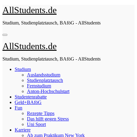
Zum
AllStudents.de
Inhalt
springen
Studium, Studienplatztausch, BAföG - AllStudents
AllStudents.de
Studium, Studienplatztausch, BAföG - AllStudents
Studium
Auslandsstudium
Studienplatztausch
Fernstudium
Anton-Hochschulstart
Studentenrabatte
Geld+BAföG
Fun
Rezepte Tipps
Das hilft gegen Stress
Uni Sport
Karriere
Ab zum Praktikum New York