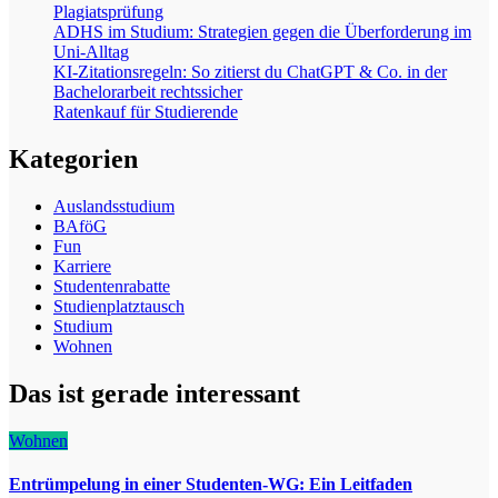
Plagiatsprüfung
ADHS im Studium: Strategien gegen die Überforderung im
Uni-Alltag
KI-Zitationsregeln: So zitierst du ChatGPT & Co. in der
Bachelorarbeit rechtssicher
Ratenkauf für Studierende
Kategorien
Auslandsstudium
BAföG
Fun
Karriere
Studentenrabatte
Studienplatztausch
Studium
Wohnen
Das ist gerade interessant
Wohnen
Entrümpelung in einer Studenten-WG: Ein Leitfaden