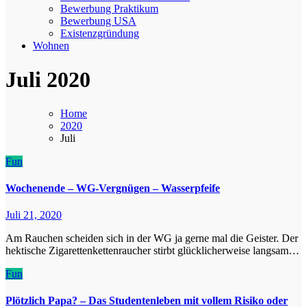
Bewerbung Praktikum
Bewerbung USA
Existenzgründung
Wohnen
Juli 2020
Home
2020
Juli
Fun
Wochenende – WG-Vergnügen – Wasserpfeife
Juli 21, 2020
Am Rauchen scheiden sich in der WG ja gerne mal die Geister. Der
hektische Zigarettenkettenraucher stirbt glücklicherweise langsam…
Fun
Plötzlich Papa? – Das Studentenleben mit vollem Risiko oder