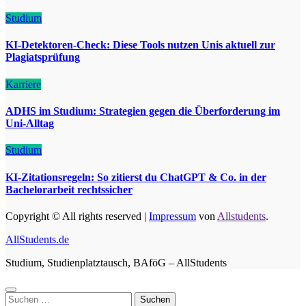
Studium
KI-Detektoren-Check: Diese Tools nutzen Unis aktuell zur
Plagiatsprüfung
Karriere
ADHS im Studium: Strategien gegen die Überforderung im
Uni-Alltag
Studium
KI-Zitationsregeln: So zitierst du ChatGPT & Co. in der
Bachelorarbeit rechtssicher
Copyright © All rights reserved
|
Impressum
von
Allstudents
.
AllStudents.de
Studium, Studienplatztausch, BAföG – AllStudents
Suchen