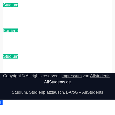
Studium
KI-Detektoren-Check: Diese Tools nutzen
Unis aktuell zur Plagiatsprüfung
Karriere
ADHS im Studium: Strategien gegen die
Überforderung im Uni-Alltag
Studium
KI-Zitationsregeln: So zitierst du ChatGPT
& Co. in der Bachelorarbeit rechtssicher
Copyright © All rights reserved
|
Impressum
von
Allstudents
.
AllStudents.de
Studium, Studienplatztausch, BAföG – AllStudents