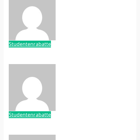
Baroni
Apr. 15, 2020
Studentenrabatte
So kannst du beim Strom sparen Geld
sparen
Baroni
Apr. 13, 2020
Studentenrabatte
ISIC – Der internationale
Studentenausweis