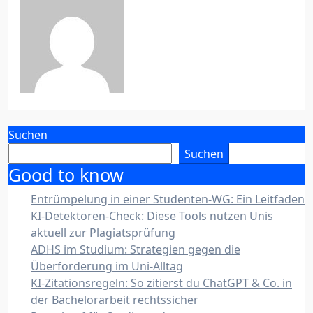
Baroni
Apr. 13, 2020
Suchen
Suchen
Good to know
Entrümpelung in einer Studenten-WG: Ein Leitfaden
KI-Detektoren-Check: Diese Tools nutzen Unis
aktuell zur Plagiatsprüfung
ADHS im Studium: Strategien gegen die
Überforderung im Uni-Alltag
KI-Zitationsregeln: So zitierst du ChatGPT & Co. in
der Bachelorarbeit rechtssicher