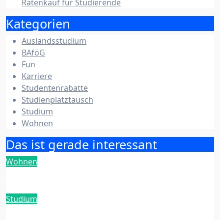
Ratenkauf für Studierende
Kategorien
Auslandsstudium
BAföG
Fun
Karriere
Studentenrabatte
Studienplatztausch
Studium
Wohnen
Das ist gerade interessant
Wohnen
Entrümpelung in einer Studenten-WG: Ein
Leitfaden
Studium
KI-Detektoren-Check: Diese Tools nutzen