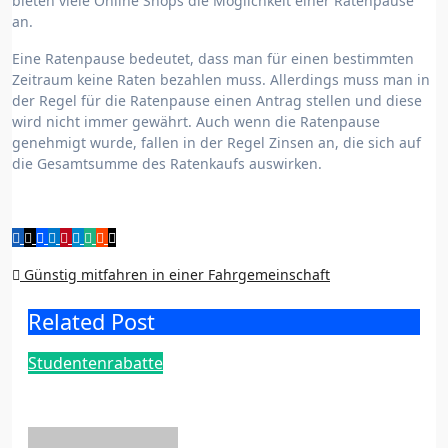
bieten viele Online Shops die Möglichkeit einer Ratenpause
an.
Eine Ratenpause bedeutet, dass man für einen bestimmten
Zeitraum keine Raten bezahlen muss. Allerdings muss man in
der Regel für die Ratenpause einen Antrag stellen und diese
wird nicht immer gewährt. Auch wenn die Ratenpause
genehmigt wurde, fallen in der Regel Zinsen an, die sich auf
die Gesamtsumme des Ratenkaufs auswirken.
Beitragsnavigation
Günstig mitfahren in einer Fahrgemeinschaft
Related Post
Studentenrabatte
Günstig mitfahren in einer
Fahrgemeinschaft