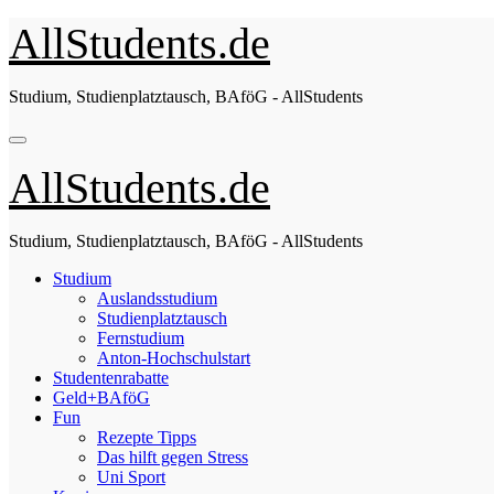
Zum
AllStudents.de
Inhalt
springen
Studium, Studienplatztausch, BAföG - AllStudents
AllStudents.de
Studium, Studienplatztausch, BAföG - AllStudents
Studium
Auslandsstudium
Studienplatztausch
Fernstudium
Anton-Hochschulstart
Studentenrabatte
Geld+BAföG
Fun
Rezepte Tipps
Das hilft gegen Stress
Uni Sport