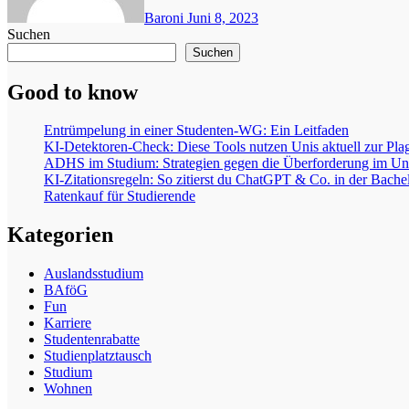
Baroni
Juni 8, 2023
Suchen
Suchen
Good to know
Entrümpelung in einer Studenten-WG: Ein Leitfaden
KI-Detektoren-Check: Diese Tools nutzen Unis aktuell zur Pla
ADHS im Studium: Strategien gegen die Überforderung im Uni
KI-Zitationsregeln: So zitierst du ChatGPT & Co. in der Bachel
Ratenkauf für Studierende
Kategorien
Auslandsstudium
BAföG
Fun
Karriere
Studentenrabatte
Studienplatztausch
Studium
Wohnen