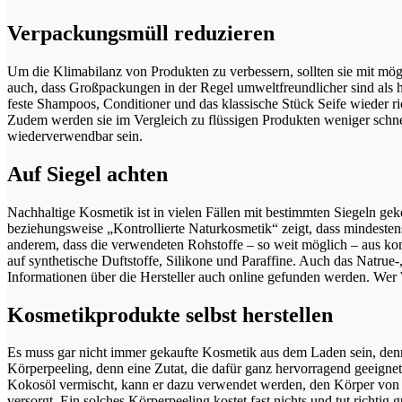
Verpackungsmüll reduzieren
Um die Klimabilanz von Produkten zu verbessern, sollten sie mit mög
auch, dass Großpackungen in der Regel umweltfreundlicher sind als
feste Shampoos, Conditioner und das klassische Stück Seife wieder ri
Zudem werden sie im Vergleich zu flüssigen Produkten weniger schne
wiederverwendbar sein.
Auf Siegel achten
Nachhaltige Kosmetik ist in vielen Fällen mit bestimmten Siegeln ge
beziehungsweise „Kontrollierte Naturkosmetik“ zeigt, dass mindesten
anderem, dass die verwendeten Rohstoffe – so weit möglich – aus kon
auf synthetische Duftstoffe, Silikone und Paraffine. Auch das Natr
Informationen über die Hersteller auch online gefunden werden. Wer 
Kosmetikprodukte selbst herstellen
Es muss gar nicht immer gekaufte Kosmetik aus dem Laden sein, denn
Körperpeeling, denn eine Zutat, die dafür ganz hervorragend geeignet
Kokosöl vermischt, kann er dazu verwendet werden, den Körper von 
versorgt. Ein solches Körperpeeling kostet fast nichts und tut rich