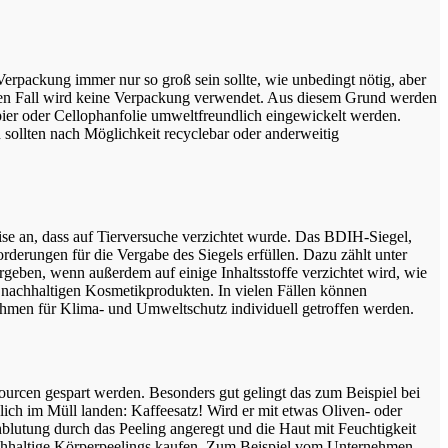
erpackung immer nur so groß sein sollte, wie unbedingt nötig, aber
ten Fall wird keine Verpackung verwendet. Aus diesem Grund werden
apier oder Cellophanfolie umweltfreundlich eingewickelt werden.
sollten nach Möglichkeit recyclebar oder anderweitig
ise an, dass auf Tierversuche verzichtet wurde. Das BDIH-Siegel,
derungen für die Vergabe des Siegels erfüllen. Dazu zählt unter
geben, wenn außerdem auf einige Inhaltsstoffe verzichtet wird, wie
 nachhaltigen Kosmetikprodukten. In vielen Fällen können
nahmen für Klima- und Umweltschutz individuell getroffen werden.
urcen gespart werden. Besonders gut gelingt das zum Beispiel bei
lich im Müll landen: Kaffeesatz! Wird er mit etwas Oliven- oder
utung durch das Peeling angeregt und die Haut mit Feuchtigkeit
 nachhaltige Körperpeelings kaufen. Zum Beispiel vom Unternehmen