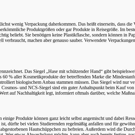
lichst wenig Verpackung daherkommen. Das heißt einerseits, dass die V
 herkömmliche Produktgrößen oder gar Produkte in Reisegröße. Im bes
chtig beliebt. Sie benötigen keine Plastikflasche, sondern können in P
ll verbraucht, machen aber genauso sauber. Verwendete Verpackungen 
kennzeichnet. Das Siegel „Hase mit schützender Hand“ gibt beispielswe
s 60 % aller Kosmetikprodukte der betreffenden Marke die Mindestanfor
trolliert biologischem Anbau stammen müssen. Das Siegel wird nur ver
ue-, Cosmos- und NCS-Siegel sind ein guter Anhaltspunkt beim Kauf von
Wert auf Nachhaltigkeit legt, informiert oftmals darüber, welche Maß
 einige Produkte können ganz leicht selbst angemischt und dabei Resso
 ist, dürfte bei vielen Studierenden regelmäßig anfallen und für gewöhn
abgestorbenen Hautschüppchen zu befreien. Außerdem wird die Durchbl
tig gut. Wer etwas Abwechslung möchte, kann aber auch bereits fertige,