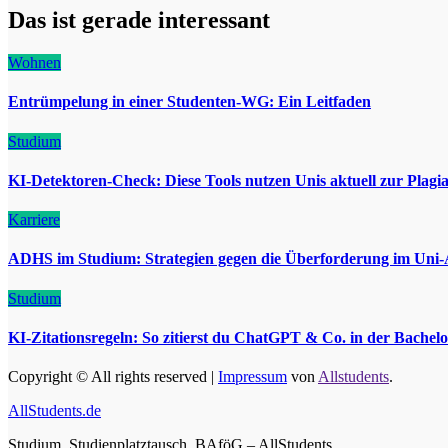
Das ist gerade interessant
Wohnen
Entrümpelung in einer Studenten-WG: Ein Leitfaden
Studium
KI-Detektoren-Check: Diese Tools nutzen Unis aktuell zur Plagi
Karriere
ADHS im Studium: Strategien gegen die Überforderung im Uni-
Studium
KI-Zitationsregeln: So zitierst du ChatGPT & Co. in der Bachelo
Copyright © All rights reserved
|
Impressum
von
Allstudents
.
AllStudents.de
Studium, Studienplatztausch, BAföG – AllStudents