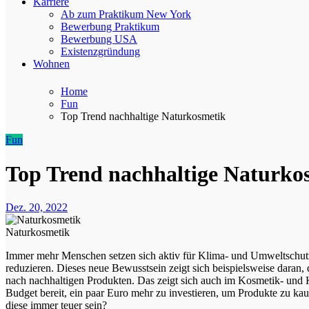
Karriere
Ab zum Praktikum New York
Bewerbung Praktikum
Bewerbung USA
Existenzgründung
Wohnen
Home
Fun
Top Trend nachhaltige Naturkosmetik
Fun
Top Trend nachhaltige Naturko
Dez. 20, 2022
Naturkosmetik
Immer mehr Menschen setzen sich aktiv für Klima- und Umweltschutz ein. Insbesondere die jüngeren Generationen haben es sich auf die Fahne geschrieben, Ressourcen zu schonen und den CO₂-Ausstoß zu
reduzieren. Dieses neue Bewusstsein zeigt sich beispielsweise daran
nach nachhaltigen Produkten. Das zeigt sich auch im Kosmetik- und Kö
Budget bereit, ein paar Euro mehr zu investieren, um Produkte zu kau
diese immer teuer sein?