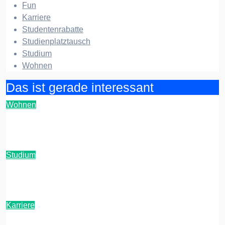
Fun
Karriere
Studentenrabatte
Studienplatztausch
Studium
Wohnen
Das ist gerade interessant
Wohnen
Entrümpelung in einer Studenten-WG: Ein
Leitfaden
Studium
KI-Detektoren-Check: Diese Tools nutzen
Unis aktuell zur Plagiatsprüfung
Karriere
ADHS im Studium: Strategien gegen die