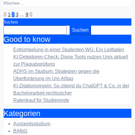
Klischee…
Seitennummerierung
1
2
3
…
9
Suchen
der
Suchen
Beiträge
Good to know
Entrümpelung in einer Studenten-WG: Ein Leitfaden
KI-Detektoren-Check: Diese Tools nutzen Unis aktuell
zur Plagiatsprüfung
ADHS im Studium: Strategien gegen die
Überforderung im Uni-Alltag
KI-Zitationsregeln: So zitierst du ChatGPT & Co. in der
Bachelorarbeit rechtssicher
Ratenkauf für Studierende
Kategorien
Auslandsstudium
BAföG