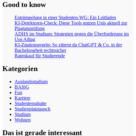
Good to know
Entrümpelung in einer Studenten-WG: Ein Leitfaden
KI-Detektoren-Check: Diese Tools nutzen Unis aktuell zur
Plagiatsprüfung
ADHS im Studium: Strategien gegen die Überforderung im
Uni-Alltag
KI-Zitationsregeln: So zitierst du ChatGPT & Co. in der
Bachelorarbeit rechtssicher
Ratenkauf für Studierende
Kategorien
Auslandsstudium
BAföG
Fun
Karriere
Studentenrabatte
Studienplatztausch
Studium
Wohnen
Das ist gerade interessant