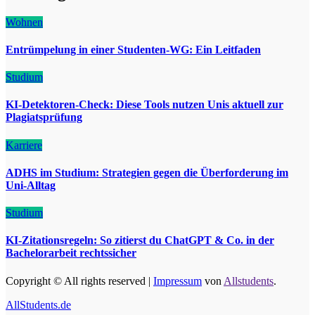
Wohnen
Entrümpelung in einer Studenten-WG: Ein Leitfaden
Studium
KI-Detektoren-Check: Diese Tools nutzen Unis aktuell zur
Plagiatsprüfung
Karriere
ADHS im Studium: Strategien gegen die Überforderung im
Uni-Alltag
Studium
KI-Zitationsregeln: So zitierst du ChatGPT & Co. in der
Bachelorarbeit rechtssicher
Copyright © All rights reserved
|
Impressum
von
Allstudents
.
AllStudents.de