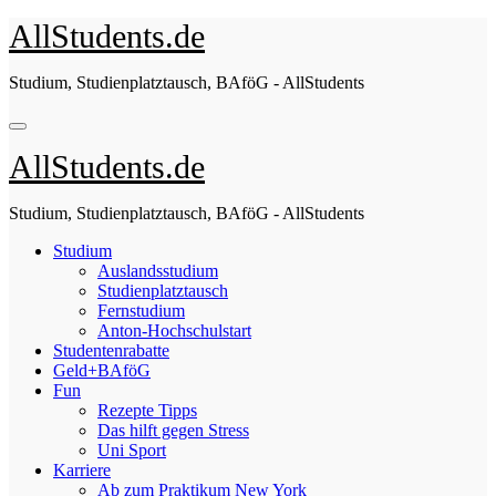
Zum
AllStudents.de
Inhalt
springen
Studium, Studienplatztausch, BAföG - AllStudents
AllStudents.de
Studium, Studienplatztausch, BAföG - AllStudents
Studium
Auslandsstudium
Studienplatztausch
Fernstudium
Anton-Hochschulstart
Studentenrabatte
Geld+BAföG
Fun
Rezepte Tipps
Das hilft gegen Stress
Uni Sport
Karriere
Ab zum Praktikum New York