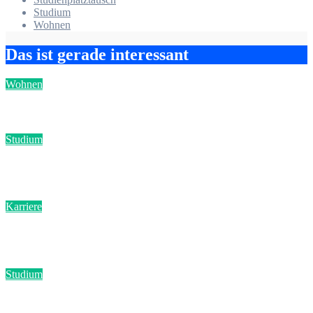
Studium
Wohnen
Das ist gerade interessant
Wohnen
Entrümpelung in einer Studenten-WG: Ein Leitfaden
Studium
KI-Detektoren-Check: Diese Tools nutzen Unis aktuell zur
Plagiatsprüfung
Karriere
ADHS im Studium: Strategien gegen die Überforderung im
Uni-Alltag
Studium
KI-Zitationsregeln: So zitierst du ChatGPT & Co. in der