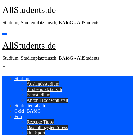
Zum
AllStudents.de
Inhalt
springen
Studium, Studienplatztausch, BAföG - AllStudents
AllStudents.de
Studium, Studienplatztausch, BAföG - AllStudents
Studium
Auslandsstudium
Studienplatztausch
Fernstudium
Anton-Hochschulstart
Studentenrabatte
Geld+BAföG
Fun
Rezepte Tipps
Das hilft gegen Stress
Uni Sport