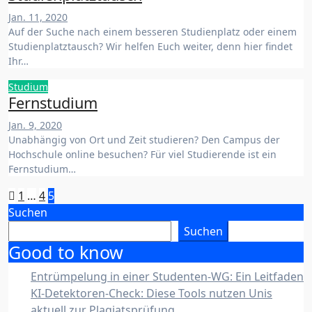
Jan. 11, 2020
Auf der Suche nach einem besseren Studienplatz oder einem
Studienplatztausch? Wir helfen Euch weiter, denn hier findet
Ihr…
Studium
Fernstudium
Jan. 9, 2020
Unabhängig von Ort und Zeit studieren? Den Campus der
Hochschule online besuchen? Für viel Studierende ist ein
Fernstudium…
Seitennummerierung
1
…
4
5
Suchen
der
Suchen
Beiträge
Good to know
Entrümpelung in einer Studenten-WG: Ein Leitfaden
KI-Detektoren-Check: Diese Tools nutzen Unis
aktuell zur Plagiatsprüfung