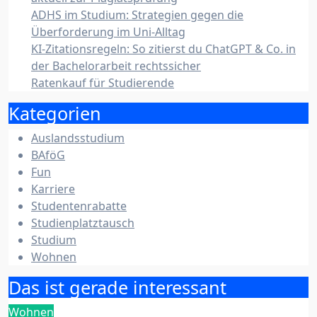
ADHS im Studium: Strategien gegen die
Überforderung im Uni-Alltag
KI-Zitationsregeln: So zitierst du ChatGPT & Co. in
der Bachelorarbeit rechtssicher
Ratenkauf für Studierende
Kategorien
Auslandsstudium
BAföG
Fun
Karriere
Studentenrabatte
Studienplatztausch
Studium
Wohnen
Das ist gerade interessant
Wohnen