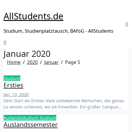
Zum
Inhalt
AllStudents.de
springen
Studium, Studienplatztausch, BAföG - AllStudents
Januar 2020
Home
2020
Januar
Page 5
Studium
Ersties
Jan. 13, 2020
Dein Start als Ersties Viele unbekannte Menschen, die genau
zu wissen scheinen, wo sie hinwollen. Ein großer Campus…
Auslandsstudium
Studium
Auslandssemester