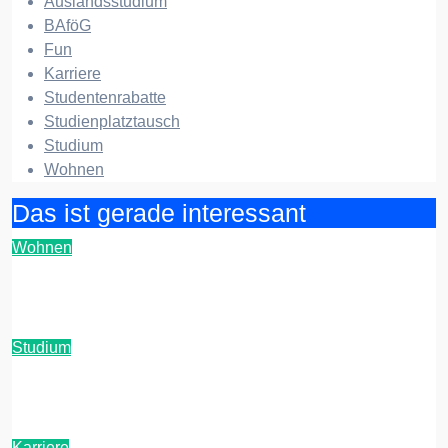
Auslandsstudium
BAföG
Fun
Karriere
Studentenrabatte
Studienplatztausch
Studium
Wohnen
Das ist gerade interessant
Wohnen
Entrümpelung in einer Studenten-WG: Ein
Leitfaden
Studium
KI-Detektoren-Check: Diese Tools nutzen
Unis aktuell zur Plagiatsprüfung
Karriere