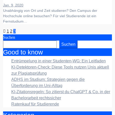
Jan. 9, 2020
Unabhängig von Ort und Zeit studieren? Den Campus der
Hochschule online besuchen? Für viel Studierende ist ein
Fernstudium…
Seitennummerierung
1
2
3
Suchen
der
Suchen
Beiträge
Good to know
Entrümpelung in einer Studenten-WG: Ein Leitfaden
KI-Detektoren-Check: Diese Tools nutzen Unis aktuell
zur Plagiatsprüfung
ADHS im Studium: Strategien gegen die
Überforderung im Uni-Alltag
KI-Zitationsregeln: So zitierst du ChatGPT & Co. in der
Bachelorarbeit rechtssicher
Ratenkauf für Studierende