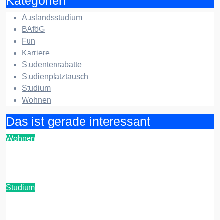
Kategorien
Auslandsstudium
BAföG
Fun
Karriere
Studentenrabatte
Studienplatztausch
Studium
Wohnen
Das ist gerade interessant
Wohnen
Entrümpelung in einer Studenten-WG: Ein
Leitfaden
Studium
KI-Detektoren-Check: Diese Tools nutzen
Unis aktuell zur Plagiatsprüfung